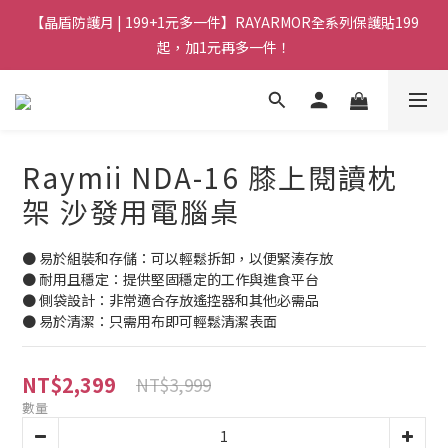
【晶盾防護月 | 199+1元多一件】RAYARMOR全系列保護貼199
起，加1元再多一件！
Raymii NDA-16 膝上閱讀枕
架 沙發用電腦桌
● 易於組裝和存儲：可以輕鬆拆卸，以便緊湊存放
● 耐用且穩定：提供堅固穩定的工作與進食平台
● 側袋設計：非常適合存放遙控器和其他必需品
● 易於清潔：只需用布即可輕鬆清潔表面
NT$2,399
NT$3,999
數量