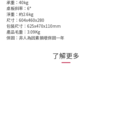
承重：40kg
桌板斜率：6°
淨重：約2.6kg
尺寸：604x460x280
包裝尺寸：625x470x110mm
產品毛重：3.09Kg
保固：非人為因素損壞保固一年
了解更多