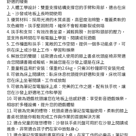
舒適的緩衝
2. 人體工學設計：雙重支撐結構支撐您的手臂和背部，適合在床
上、沙發或地板上長時間使用
3. 優質材料：採用光滑的木質桌面，高密度泡棉墊，覆蓋柔軟的
灰色織物，扶手堅固耐用，確保不會輕易斷裂或倒塌
4. 扶手和支架：有效改善坐姿，減輕肩膀、肘部和頸部的壓力，
並支持長時間在平板電腦上學習、閱讀或玩遊戲
5. 工作檯面和扶手：寬敞的工作空間，提供一個多功能桌子，可
供在床上或沙發上工作、學習和娛樂
6. 解放您的雙腿：這款適合成人使用的膝上書桌枕頭座椅非常適
合您閱讀書籍或報紙，無論您是在沙發上還是在床上
7. 重量輕且易於安裝：僅重約2.6kg，只需30秒鐘即可安裝完成
8. 可做為床上閱讀枕：臥床休息枕頭提供舒適和支撐，床枕可讓
您在床上坐著閱讀、工作或放鬆
9. 可做為筆記型電腦床上桌：完美的工作之選，配有扶手枕，讓
您在沙發上舒適地工作和學習
10. 可做為遊戲枕頭讓您在地板上倍感舒適：享受影音遊戲娛樂，
相容於多種設備，提升您的遊戲體驗
11. 可做為完美的禮物：枕頭桌適合筆記型電腦使用，柔軟的膝上
書桌枕頭是你輕鬆完成工作與作業的首選解決方案
12. 適合兒童的理想禮物：沙發扶手桌托盤可用於在沙發上閱讀或
進食，非常適合孩子們在家中放鬆身心
13. 適合筆記型電腦和書寫的床上桌，在家工作的必需品。筆記型