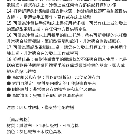
電腦桌，讓您在床上、沙發上或任何地方都倍感舒適和方便
14. 打造舒適鉤針編織膝蓋支撐枕頭：鉤針編織枕頭可為膝蓋提供
支撐，非常適合手工製作、寫作或在床上放鬆
15. 可做為沙發扶手桌和床上書桌用途多樣：可兼作床上或沙發上
的筆記型電腦支架，在任何地方提供穩定性
16. 可做為沙發或床上用餐用的膝上托盤：帶有可折疊腿的床托盤
非常適合放置餐點、筆記型電腦和飲料，非常適合恢復或贈送
17. 可做為筆記型電腦膝上桌，讓您在沙發上舒適工作：完美用作
膝上桌，非常適合在沙發上工作或學習
18. 送禮佳品：這款時尚實用的閱讀枕架不僅適合個人使用，也是
送給喜歡長時間閱讀但遭受手腕疼痛或頸部拉傷的朋友、家人或
親人的貼心禮物
● 易於組裝和存儲：可以輕鬆拆卸，以便緊湊存放
● 耐用且穩定：提供堅固穩定的工作與進食平台
● 側袋設計：非常適合存放遙控器和其他必需品
● 易於清潔：只需用布即可輕鬆清潔表面
注意：因尺寸限制，僅支持宅配寄送
［商品規格］
材質：纖維布、E1環保板材、EPS泡棉
顏色：灰色織布＋木紋色桌板