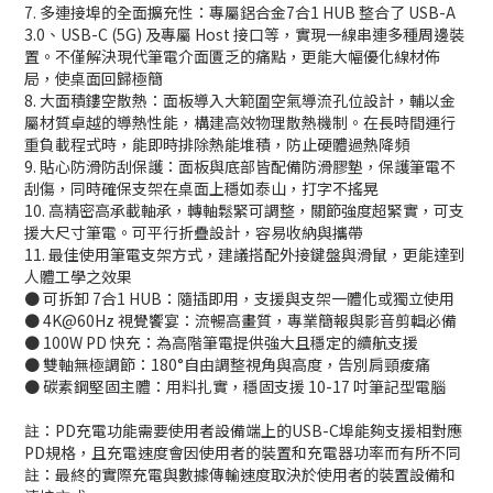
7. 多連接埠的全面擴充性：專屬鋁合金7合1 HUB 整合了 USB-A
3.0、USB-C (5G) 及專屬 Host 接口等，實現一線串連多種周邊裝
置。不僅解決現代筆電介面匱乏的痛點，更能大幅優化線材佈
局，使桌面回歸極簡
8. 大面積鏤空散熱：面板導入大範圍空氣導流孔位設計，輔以金
屬材質卓越的導熱性能，構建高效物理散熱機制。在長時間運行
重負載程式時，能即時排除熱能堆積，防止硬體過熱降頻
9. 貼心防滑防刮保護：面板與底部皆配備防滑膠墊，保護筆電不
刮傷，同時確保支架在桌面上穩如泰山，打字不搖晃
10. 高精密高承載軸承，轉軸鬆緊可調整，關節強度超緊實，可支
援大尺寸筆電。可平行折疊設計，容易收納與攜帶
11. 最佳使用筆電支架方式，建議搭配外接鍵盤與滑鼠，更能達到
人體工學之效果
● 可拆卸 7合1 HUB：隨插即用，支援與支架一體化或獨立使用
● 4K@60Hz 視覺饗宴：流暢高畫質，專業簡報與影音剪輯必備
● 100W PD 快充：為高階筆電提供強大且穩定的續航支援
● 雙軸無極調節：180°自由調整視角與高度，告別肩頸痠痛
● 碳素鋼堅固主體：用料扎實，穩固支援 10-17 吋筆記型電腦
註：PD充電功能需要使用者設備端上的USB-C埠能夠支援相對應
PD規格，且充電速度會因使用者的裝置和充電器功率而有所不同
註：最終的實際充電與數據傳輸速度取決於使用者的裝置設備和