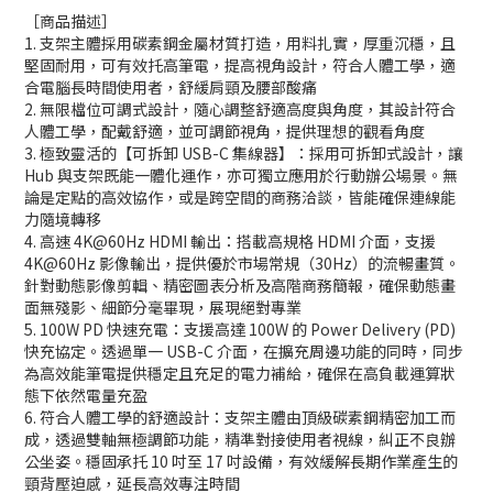
［商品描述］
1. 支架主體採用碳素鋼金屬材質打造，用料扎實，厚重沉穩，且
堅固耐用，可有效托高筆電，提高視角設計，符合人體工學，適
合電腦長時間使用者，舒緩肩頸及腰部酸痛
2. 無限檔位可調式設計，隨心調整舒適高度與角度，其設計符合
人體工學，配戴舒適，並可調節視角，提供理想的觀看角度
3. 極致靈活的【可拆卸 USB-C 集線器】：採用可拆卸式設計，讓
Hub 與支架既能一體化運作，亦可獨立應用於行動辦公場景。無
論是定點的高效協作，或是跨空間的商務洽談，皆能確保連線能
力隨境轉移
4. 高速 4K@60Hz HDMI 輸出：搭載高規格 HDMI 介面，支援
4K@60Hz 影像輸出，提供優於市場常規（30Hz）的流暢畫質。
針對動態影像剪輯、精密圖表分析及高階商務簡報，確保動態畫
面無殘影、細節分毫畢現，展現絕對專業
5. 100W PD 快速充電：支援高達 100W 的 Power Delivery (PD)
快充協定。透過單一 USB-C 介面，在擴充周邊功能的同時，同步
為高效能筆電提供穩定且充足的電力補給，確保在高負載運算狀
態下依然電量充盈
6. 符合人體工學的舒適設計：支架主體由頂級碳素鋼精密加工而
成，透過雙軸無極調節功能，精準對接使用者視線，糾正不良辦
公坐姿。穩固承托 10 吋至 17 吋設備，有效緩解長期作業產生的
頸背壓迫感，延長高效專注時間