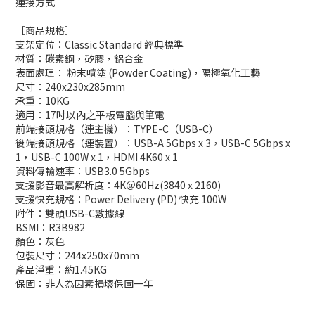
連接方式
［商品規格］
支架定位：Classic Standard 經典標準
材質：碳素鋼，矽膠，鋁合金
表面處理： 粉末噴塗 (Powder Coating)，陽極氧化工藝
尺寸：240x230x285mm
承重：10KG
適用：17吋以內之平板電腦與筆電
前端接頭規格（連主機）：TYPE-C（USB-C）
後端接頭規格（連裝置）：USB-A 5Gbps x 3，USB-C 5Gbps x
1，USB-C 100W x 1，HDMI 4K60 x 1
資料傳輸速率：USB3.0 5Gbps
支援影音最高解析度：4K＠60Hz(3840 x 2160)
支援快充規格：Power Delivery (PD) 快充 100W
附件：雙頭USB-C數據線
BSMI：R3B982
顏色：灰色
包裝尺寸：244x250x70mm
產品淨重：約1.45KG
保固：非人為因素損壞保固一年