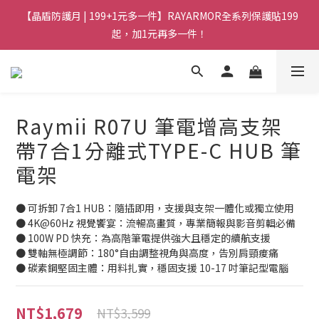
【晶盾防護月 | 199+1元多一件】RAYARMOR全系列保護貼199
起，加1元再多一件！
Raymii R07U 筆電增高支架
帶7合1分離式TYPE-C HUB 筆
電架
● 可拆卸 7合1 HUB：隨插即用，支援與支架一體化或獨立使用
● 4K@60Hz 視覺饗宴：流暢高畫質，專業簡報與影音剪輯必備
● 100W PD 快充：為高階筆電提供強大且穩定的續航支援
● 雙軸無極調節：180°自由調整視角與高度，告別肩頸痠痛
● 碳素鋼堅固主體：用料扎實，穩固支援 10-17 吋筆記型電腦
NT$1,679
NT$3,599