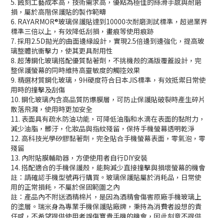
5. 蝕刻工藝成本高，技術需求高，優點為極佳的絲滑手感與耐磨
損，屬於高階保護貼的製作範疇
6. RAYARMOR®玻璃保護貼達到10000次耐磨測試標準，超過業界
標準三倍以上，有效降低刮損，畫痕等使用痕跡
7. 採用2.5D拋光的曲面邊緣設計，實現2.5倍邊到邊強化，提高玻
璃整體抗衝擊力，使其更具耐用性
8. 超薄鋼化玻璃搭配優質黏著劑，不挑機殼的滿版覆蓋設計，完
整保護螢幕的同時維持高靈敏度的觸控效果
9. 精選材質鋼化玻璃，9H硬度符合日本JIS標準，有效抵禦日常使
用時的撞擊及刮傷
10. 鋼化玻璃內含高品質防爆膜層，可防止保護貼破裂時產生碎片
散落飛濺，使用時更加安全
11. 表面具有疏水防油功能，可降低油脂和水滴在表面的黏附力，
減少油脂，髒汙，化妝品與指紋殘留，保持手機螢幕透明乾淨
12. 高科技光學矽膠黏著劑，完全貼合手機螢幕表面，零氣泡，零
殘留
13. 內附貼膜輔助器，方便使用者自行DIY安裝
14. 搭配適合的手機保護殼，能夠減少直接撞擊與損壞螢幕的機會
註：請確認手機型號再行購買。玻璃保護貼屬於消耗品，日常使
用的正常損耗，不屬於保固範圍之內
註：產品內不附送酒精棉片，是因為酒精會傷害原廠手機玻璃上
的塗層。瑞米身為專業手機保護貼廠牌，秉持為消費者設想的責
任感，不希望提供使用者誤傷寶貴手機的機會，因此刻意不提供