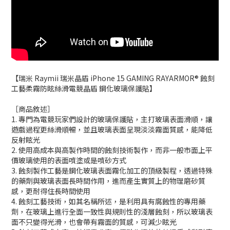
【瑞米 Raymii 瑞米晶盾 iPhone 15 GAMING RAYARMOR® 蝕刻
工藝柔霧防眩絲滑電競晶盾 鋼化玻璃保護貼】
［商品敘述］
1. 專門為電競玩家們設計的玻璃保護貼，主打玻璃表面滑順，讓
遊戲過程更絲滑順暢，並且玻璃表面呈現淡淡霧面質感，能降低
反射眩光
2. 使用高成本與高製作時間的蝕刻技術製作，而非一般市面上平
價玻璃使用的表面噴塗或是噴砂方式
3. 蝕刻製作工藝是鋼化玻璃表面霧化加工的頂級製程，透過特殊
的藥劑與玻璃表面長時間作用，進而產生實質上的物理磨砂質
感，更耐得住長時間使用
4. 蝕刻工藝技術，如其名稱所述，是利用具有腐蝕性的專用藥
劑，在玻璃上進行全面一致性與規則性的淺層蝕刻，所以玻璃表
面不只變得光滑，也會帶有霧面的質感，可減少眩光