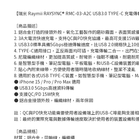
【瑞米 Raymii RAYSYNC® RMC-03-A2C USB3.0 TYPE-C 充
［商品描述］
1. 鋁合金打造的接頭外殼，氧化工藝製作的磨砂霧面，表面質
2. 3A大電流快速充電，支持QC與PD快充協議，最高可支援15W最大
3. USB3.0標準具備5Gbps極速傳輸速度，比USB 2.0規
4. TYPE-C通用接口，正反兩面均可插。充電傳輸二合一，出門
5. 尼龍編織線材，更加提高質感，耐彎折，強韌不纏繞，耐磨耐用
6. 是智慧型手機、筆記型電腦、平板電腦，和USB-C設備裝置
7. 貼心內附束線帶，方便使用者隨時隨地收納線材，整潔不凌亂
8. 適用於各式USB TYPE-C裝置，如智慧型手機、筆記型電腦、Mac
● iPhone 15 / Pro / Pro Max 適用
● USB3.0 5Gbps高速資料傳輸
● 支援QC/PD 15W快充
● 鋁合金接頭外殼，編織線材，兩年保固
註：QC與PD快充功能需要使用者設備端上的USB-C埠能夠支
註：最終的實際充電與數據傳輸速度取決於使用者的裝置設備和
［商品規格］
材質：鋁合金，同軸線，編織繩