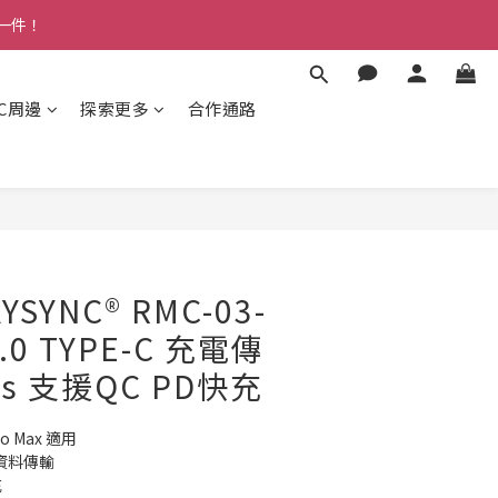
多一件！
3C周邊
探索更多
合作通路
AYSYNC® RMC-03-
3.0 TYPE-C 充電傳
ps 支援QC PD快充
Pro Max 適用
高速資料傳輸
充