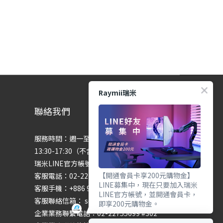
Raymii瑞米
聯絡我們
服務時間：週一至週五 9:00-12:00、
13:30-17:30（不含國定假日）
瑞米LINE官方帳號：@raymii
【開通會員卡享200元購物金】
客服電話：02-22755699 #201 #202
LINE募集中，現在只要加入瑞米
客服手機：+886 974286654
LINE官方帳號，並開通會員卡，
客服聯絡信箱： service@raymii.com
即享200元購物金。
企業業務聯繫電話：02-22755699 #302