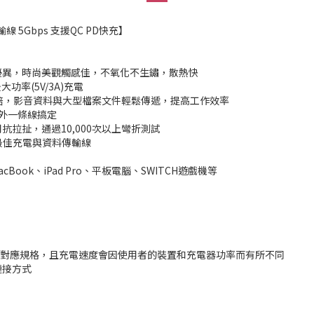
電傳輸線 5Gbps 支援QC PD快充】
感優異，時尚美觀觸感佳，不氧化不生鏽，散熱快
功率(5V/3A)充電
格快上10倍，影音資料與大型檔案文件輕鬆傳遞，提高工作效率
在外一條線搞定
抗拉扯，通過10,000次以上彎折測試
的最佳充電與資料傳輸線
Book、iPad Pro、平板電腦、SWITCH遊戲機等
援相對應規格，且充電速度會因使用者的裝置和充電器功率而有所不同
連接方式