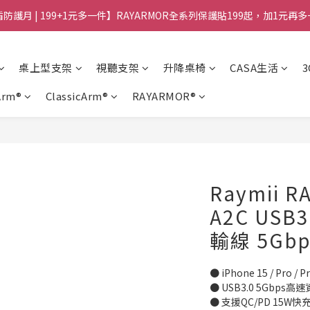
防護月 | 199+1元多一件】RAYARMOR全系列保護貼199起，加1元再
桌上型支架
視聽支架
升降桌椅
CASA生活
Arm®
ClassicArm®
RAYARMOR®
Raymii R
A2C USB
輸線 5Gb
● iPhone 15 / Pro / 
● USB3.0 5Gbps
● 支援QC/PD 15W快