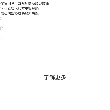
時間使用者，舒緩肩頸及腰部酸痛
實，可支援大尺寸平板電腦
，隨心調整舒適高度與角度
度
傾倒
快
了解更多