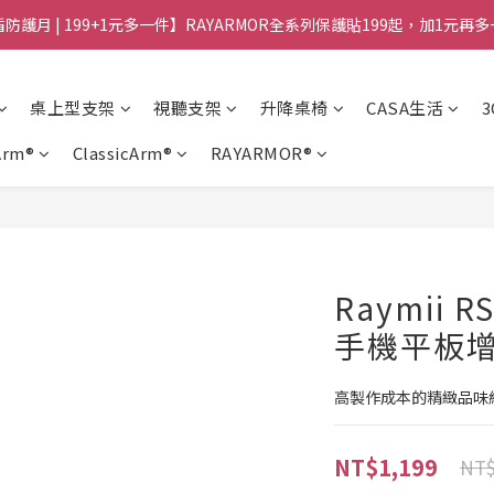
防護月 | 199+1元多一件】RAYARMOR全系列保護貼199起，加1元再
桌上型支架
視聽支架
升降桌椅
CASA生活
Arm®
ClassicArm®
RAYARMOR®
Raymii 
手機平板增
高製作成本的精緻品味
NT$1,199
NT$