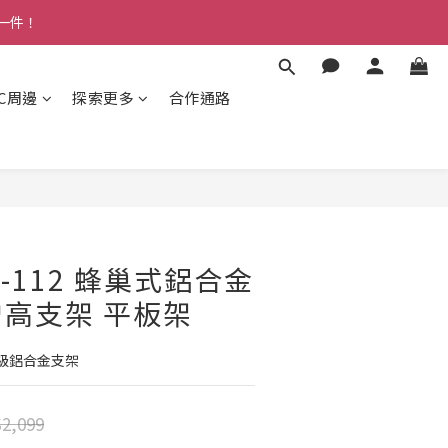
多一件！
3C周邊
探索更多
合作通路
RS-112 蜂巢式鋁合金
高支架 平板架
級鋁合金支架
2,099