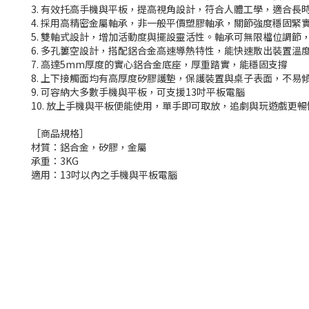
3. 有效托高手機與平板，提高視角設計，符合人體工學，適合長
4. 採用高精密金屬軸承，非一般平價塑膠軸承，關節強度穩固緊
5. 雙軸式設計，增加活動度與擺設靈活性。軸承可無限檔位調節
6. 多孔簍空設計，搭配鋁合金高速導熱特性，能快速散出裝置溫
7. 高達5mm厚度的實心鋁合金底座，厚重踏實，能穩固支撐
8. 上下接觸面均有高厚度矽膠護墊，保護裝置與桌子表面，不易
9. 可容納大多數手機與平板，可支援13吋平板電腦
10. 放上手機與平板便能使用，單手即可取放，追劇與玩遊戲更暢
［商品規格］
材質：鋁合金，矽膠，金屬
承重：3KG
適用：13吋以內之手機與平板電腦