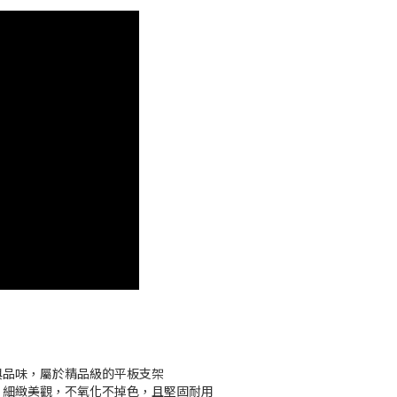
與品味，屬於精品級的平板支架
，細緻美觀，不氧化不掉色，且堅固耐用