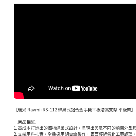
【瑞米 Raymii RS-112 蜂巢式鋁合金手機平板增高支架 平板架】
［商品描述］
1. 高成本打造出的獨特蜂巢式設計，呈現出與眾不同的前衛外型
2. 支架用料扎實，全機採用鋁合金製作，表面經過氧化工藝處理