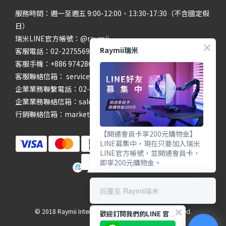
服務時間：週一至週五 9:00-12:00、13:30-17:30（不含國定假
日）
瑞米LINE官方帳號：@raymii
Raymii瑞米
客服電話：02-22755699 #201 #202
客服手機：+886 974286654
客服聯絡信箱： service@raymii.com
企業業務聯繫電話：02-22755699 #302
企業業務聯絡信箱：sales@raymii.com
行銷聯絡信箱：marketing@raymii.com
【開通會員卡享200元購物金】
LINE募集中，現在只要加入瑞米
LINE官方帳號，並開通會員卡，
即享200元購物金。
回覆至 Raymii瑞米
© 2018 Raymii International Limited. All Rights Reserved.
歡迎訂閱我們的LINE 官方帳號