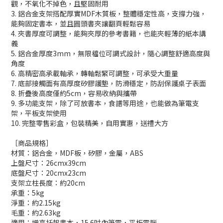
觀，不氧化不掉色，且堅固耐用
3. 鋁合金支架搭配厚實MDF木質板，整體穩定性高，支撐力強，
能夠固定書本，並且圓頭書夾讓翻頁輕鬆容易
4. 夾書厚度可調整，能夠夾厚的參考書籍，也能夾輕薄的紙本講
義
5. 鋁合金厚度3mm，無限檔位可調式設計，隨心調整舒適高度與
角度
6. 高精密高承載軸承，轉軸鬆緊可調整，可承受大重量
7. 底部接觸面有高厚度矽膠護墊，防滑穩定，防刮保護桌子表面
8. 折疊後高度僅約5cm，容易收納與攜帶
9. 多功能支架，除了可放書本，食譜等用途，也能做為筆電支
架，平板支架使用
10. 完整零售彩盒，包裝精美，自用實惠，送禮大方
［商品規格］
材質：鋁合金，MDF板，矽膠，金屬，ABS
上盤尺寸：26cmx39cm
底盤尺寸：20cmx23cm
支架立柱長度：約20cm
承重：5kg
淨重：約2.15kg
毛重：約2.63kg
適用：增高托起書本，15.6吋內筆電，平板電腦