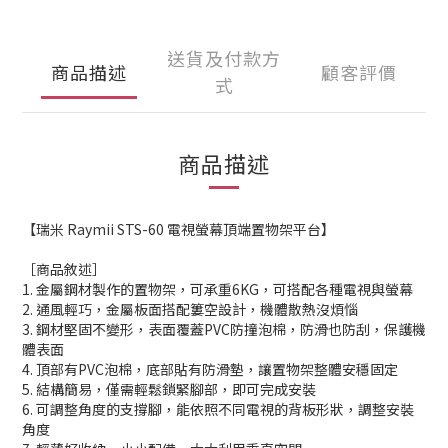
送貨及付款方
商品描述
顧客評價
式
商品描述
【瑞米 Raymii STS-60 電視螢幕頂端置物架平台】
［商品敘述］
1. 金屬鋼材製作的置物架，可承重6KG，可搭配各種電視與螢幕
2. 通風輕巧，金屬板面搭配簍空設計，機體散熱沒煩惱
3. 鋼材堅固不變形，表面覆蓋PVC防撞泡棉，防滑也防刮，保護機
體表面
4. 頂部有PVC泡棉，底部貼有防滑墊，讓置物架整體安穩固定
5. 結構簡易，僅需輕鬆鎖緊腳部，即可完成安裝
6. 可調整角度的支撐腳，能依照不同電視的背板形狀，調整安裝
角度