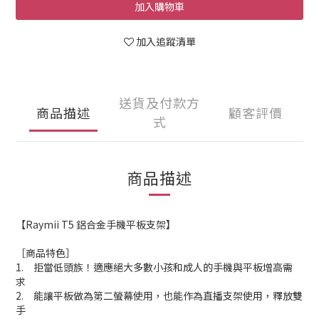
加入購物車
加入追蹤清單
送貨及付款方
商品描述
顧客評價
式
商品描述
【Raymii T5 鋁合金手機平板支架】
［商品特色］
1. 拒當低頭族！
適應絕大多數小孩和成人的手機與平板增高需
求
2. 能讓平板做為第二螢幕使用，也能作為直播支架使用，釋放雙
手