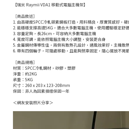
【瑞米 Raymii VDA1 移動式電腦主機架】
［商品敘述］
1. 由高硬度SPCC冷軋碳素鋼板打造，用料精良，厚實質感好，
2. 能穩穩支撐高達5KG，適合大多數電腦主機，使用體驗穩定舒
3. 容量足夠，長26cm，可容納大多數電腦主機
4. 寬度可調，能依照電腦主機大小調整，安裝更合身
5. 金屬鋼材傳導性佳，兩側有散熱孔設計，通風效果好，主機散
6. 帶有四個輪子，可隨處移動，且能夠煞車固定，隨心擺放不晃
［商品規格］
材質：SPCC冷軋鋼材，矽膠，塑膠
淨重：約2KG
承重：5KG
尺寸：260 x 203 x 123-208mm
保固：非人為因素損壞保固一年
＜網友安裝照片分享＞