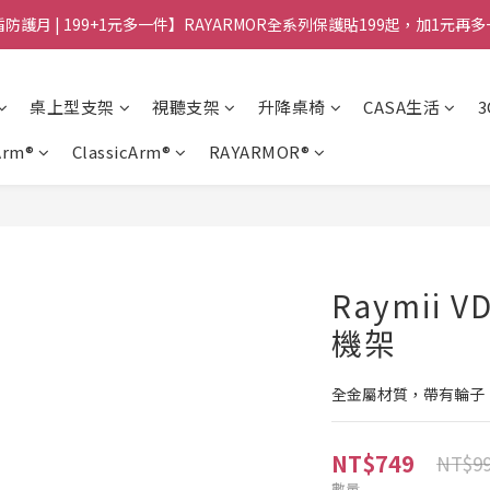
防護月 | 199+1元多一件】RAYARMOR全系列保護貼199起，加1元再
桌上型支架
視聽支架
升降桌椅
CASA生活
Arm®
ClassicArm®
RAYARMOR®
Raymii
機架
全金屬材質，帶有輪子
NT$749
NT$9
數量