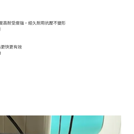
硬度高耐受度強，經久耐用抗壓不變形
適
熱更快更有效
動