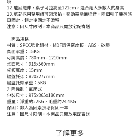
境
12. 能屈能伸，桌子可拉高至121cm，適合絕大多數人的身高
13. 底部採用醫用級可鎖滾輪，移動靈活無噪音，兩個輪子能夠煞
車固定，鎖定後固定不滑移
注意：因尺寸限制，本商品只開放宅配寄送
［商品規格］
材質：SPCC強化鋼材，MDF環保密度板，ABS，矽膠
桌面承重：15KG
可調高度：780mm - 1210mm
桌面尺寸：915x560mm
桌板厚度：15mm
鍵盤托架：820x277mm
鍵盤托架承重：5KG
升降機制：氣壓式
包裝尺寸：975x865x180mm
重量：淨重約22KG，毛重約24.4KG
保固：非人為因素損壞保固一年
注意：因尺寸限制，本商品只開放宅配寄送
了解更多