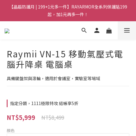
【晶盾防護月 | 199+1元多一件】RAYARMOR全系列保護貼199
起，加1元再多一件！
Raymii VN-15 移動氣壓式電
腦升降桌 電腦桌
具備鍵盤架與滾輪，適用於會議室，實驗室等場域
指定分類，1111極限特攻 結帳享5折
NT$5,999
NT$8,499
顏色