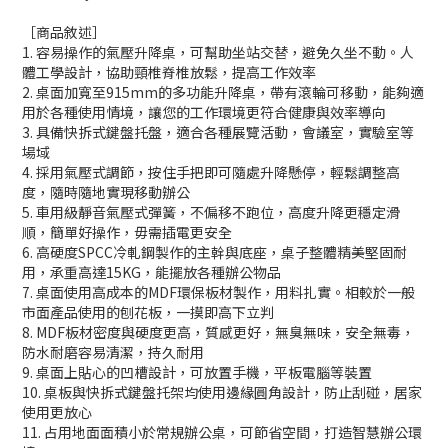
［商品敘述］
1. 容易操作的氣壓升降桌，可幫助坐站交替，避免久坐不動。人
體工學設計，協助頸椎脊椎放鬆，提高工作效率
2. 桌面加寬至915mm的多功能升降桌，帶有滾輪可移動，能夠適
用於各種使用情境，讓您的工作環境更符合健康與效率導向
3. 具備快拆式鍵盤托盤，適合各種展覽活動，會議室，實驗室等
場域
4.
採用氣壓式調節，按住手把即
可隨處升降懸停，輕鬆調整高
度，隨時隨地實現移動辦公
5.
車用級靜音氣壓式彈簧，不偏移不跑位
，高度升降更穩定滑
順，簡單好操作，毋需插電更安全
6.
高硬度SPCC冷軋鋼製作的主幹與底座，桌子整體
精美堅固耐
用，承重高達15KG，能擺放各種辦公物品
7.
桌面使用高成本的MDF環保板材製作，用料扎實。相較於一般
市面產品使用的刨花板，一摸即高下立判
8.
MDF板材密度與硬度更高，質感更好，無臭無味，安全無毒，
防水耐磨容易清潔，持久耐用
9. 桌面上貼心的凹槽設計，可放置手機，平板電腦等裝置
10. 桌板與快拆式鍵盤托架均使用邊緣圓角設計，防止刮碰，居家
使用更放心
11. 占用地面面積小於常規辦公桌，可節省空間，打造智慧辦公環