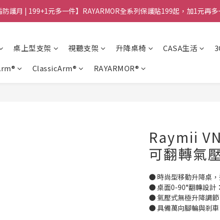
防護月 | 199+1元多一件】RAYARMOR全系列保護貼199起，加1元再
桌上型支架
視聽支架
升降桌椅
CASA生活
Arm®
ClassicArm®
RAYARMOR®
Raymii 
可翻轉氣
● 時尚型移動升降桌
● 桌面0-90°翻轉設
● 氣壓式無極升降調
● 具備萬向腳輪與剎