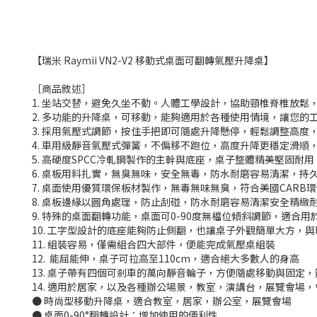
【瑞米 Raymii VN2-V2 移動式桌面可翻轉氣壓升降桌】
［商品敘述］
1. 坐站交替，避免久坐不動。人體工學設計，協助頸椎脊椎放鬆
2. 多功能的升降桌，可移動，能夠適用於各種使用情境，讓您的
3. 採用氣壓式調節，按住手把即
可隨處升降懸停，輕鬆調整高度
4. 車用級靜音氣壓式彈簧，不偏移不跑位
，高度升降更穩定滑順
5. 高硬度SPCC冷軋鋼製作的主幹與底座，桌子整體
精美堅固耐用
6.
桌板用料扎實，無臭無味，安全無毒，防水耐磨容易清潔，持
7. 桌面使用優質環保板材製作，無毒無味無臭，符合美國CARB
8. 桌板邊緣以圓角處理，防止刮碰，防水耐磨容易清潔安全精
9. 特殊的桌面翻轉功能，桌面可0-90度無檔位傾斜調節，適
10. 工字型設計的底座能夠防止側翻，也讓桌子外觀簡單大方，
11. 組裝容易，僅需組合四大部件，便能完成氣壓桌組裝
12. 能屈能伸，桌子可拉高至110cm，適合絕大多數人的身高
13. 桌子帶有四個可剎車的萬向靜音輪子，方便隨處移動與固定
14. 適用於居家，以及各種辦公場景，教室，演講台，展覽會場
● 時尚型移動升降桌，適合教室，居家，辦公室，展覽會場
● 桌面0-90°翻轉設計：增加使用的便利性