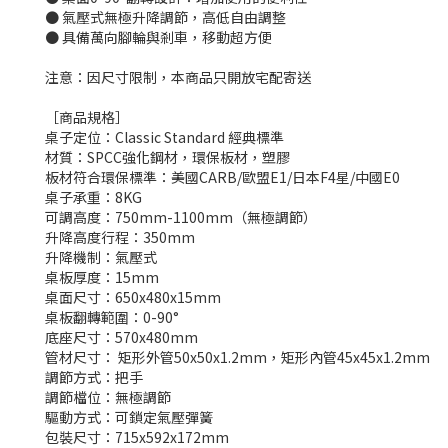
● 氣壓式無極升降調節，高低自由調整
● 具備萬向腳輪與剎車，移動超方便
注意：因尺寸限制，本商品只開放宅配寄送
［商品規格］
桌子定位：Classic Standard 經典標準
材質：SPCC強化鋼材，環保板材，塑膠
板材符合環保標準：美國CARB/歐盟E1/日本F4星/中國E0
桌子承重：8KG
可調高度：750mm-1100mm（無極調節）
升降高度行程：350mm
升降機制：氣壓式
桌板厚度：15mm
桌面尺寸：650x480x15mm
桌板翻轉範圍：0-90°
底座尺寸：570x480mm
管材尺寸： 矩形外管50x50x1.2mm，矩形內管45x45x1.2mm
調節方式：把手
調節檔位：無極調節
驅動方式：可鎖定氣壓彈簧
包裝尺寸：715x592x172mm