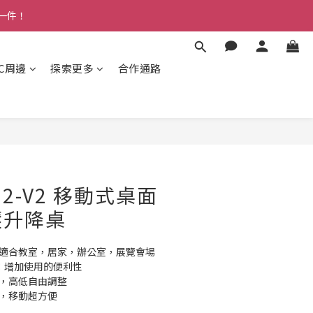
多一件！
3C周邊
探索更多
合作通路
VN2-V2 移動式桌面
壓升降桌
，適合教室，居家，辦公室，展覽會場
計：增加使用的便利性
節，高低自由調整
車，移動超方便