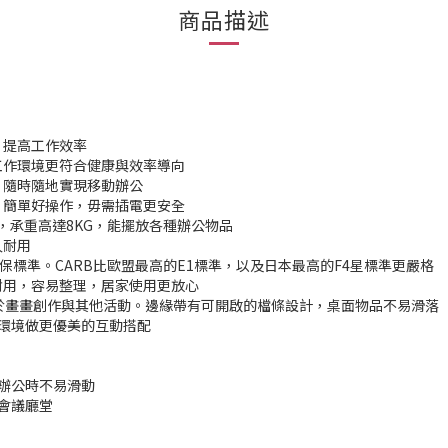
商品描述
，提高工作效率
工作環境更符合健康與效率導向
，隨時隨地實現移動辦公
，簡單好操作，毋需插電更安全
，承重高達8KG，能擺放各種辦公物品
久耐用
環保標準。CARB比歐盟最高的E1標準，以及日本最高的F4星標準更嚴格
緻耐用，容易整理，居家使用更放心
合用於畫畫創作與其他活動。邊緣帶有可開啟的檔條設計，桌面物品不易滑落
與環境做更優美的互動搭配
，辦公時不易滑動
，會議廳堂