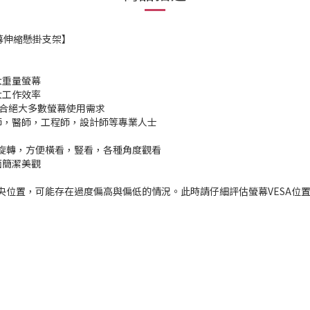
 螢幕伸縮懸掛支架】
大重量螢幕
大工作效率
G，符合絕大多數螢幕使用需求
師，醫師，工程師，設計師等專業人士
0°環繞旋轉，方便橫看，豎看，各種角度觀看
面簡潔美觀
中央位置，可能存在過度偏高與偏低的情況。此時請仔細評估螢幕VESA位