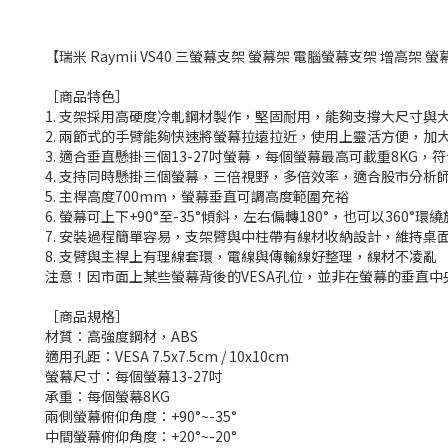
【瑞米 Raymii VS40 三螢幕支架 螢幕架 電腦螢幕支架 增高架
［商品特色］
1. 支架採用高硬度冷軋鋼材製作，堅固耐用，能夠支撐大尺寸與
2. 兩節式的手臂能夠快速將螢幕拉遠拉近，使用上靈活方便，加
3. 適合垂直懸掛三個13-27吋螢幕，每個螢幕最高可載重8K
4.
支持同時懸掛三個螢幕，三倍視野，多倍效率，適合股市分析
5.
主桿高度700mm，螢幕垂直可調高度範圍充裕
6. 螢幕可上下+90°至-35°傾斜，左右偏轉180°，也可以36
7. 安裝過程簡單容易，支架臂與中柱帶有線材收納設計，維持桌
8. 支臂與主桿上有理線套環，電線與傳輸線好整理，線材不凌亂
注意！因市面上某些螢幕背後的VESA孔位，並非在螢幕的垂直
［商品規格］
材質：高強度鋼材，ABS
適用孔距：VESA 7.5x7.5cm / 10x10cm
螢幕尺寸：每個螢幕13-27吋
承重：每個螢幕8KG
兩側螢幕俯仰角度：+90°~-35°
中間螢幕俯仰角度：+20°~-20°