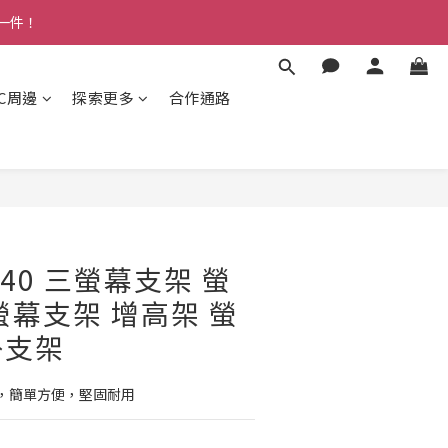
多一件！
3C周邊
探索更多
合作通路
VS40 三螢幕支架 螢
螢幕支架 增高架 螢
掛支架
，簡單方便，堅固耐用