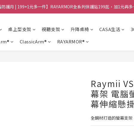
防護月 | 199+1元多一件】RAYARMOR全系列保護貼199起，加1元再
桌上型支架
視聽支架
升降桌椅
CASA生活
Arm®
ClassicArm®
RAYARMOR®
Raymii 
幕架 電腦
幕伸縮懸
全鋼材打造的螢幕支架