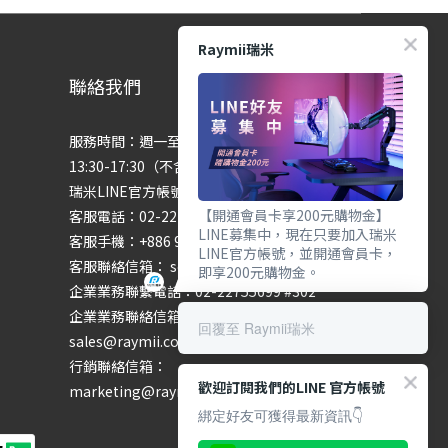
Raymii瑞米
聯絡我們
服務時間：週一至週五 9:00-12:00、
13:30-17:30（不含國定假日）
瑞米LINE官方帳號：@raymii
【開通會員卡享200元購物金】
客服電話：02-22755699 #201 #202
LINE募集中，現在只要加入瑞米
客服手機：+886 974286654
LINE官方帳號，並開通會員卡，
客服聯絡信箱： service@raymii.com
即享200元購物金。
企業業務聯繫電話：02-22755699 #302
企業業務聯絡信箱：
回覆至 Raymii瑞米
sales@raymii.com
行銷聯絡信箱：
歡迎訂閱我們的LINE 官方帳號
marketing@raymii.com
綁定好友可獲得最新資訊👇