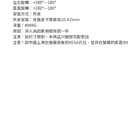
左右旋轉：+180°~-180°
垂直旋轉：+180°~-180°
安裝方式：夾桌
夾桌安裝：支援桌子厚度為10-62mm
淨重：約4KG
保固：非人為因素損壞保固一年
注意：因尺寸限制，本商品只開放宅配寄送
注意！因市面上某些螢幕背後的VESA孔位，並非在螢幕的垂直