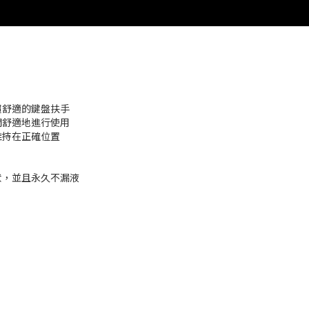
超舒適的鍵盤扶手
間舒適地進行使用
維持在正確位置
狀，並且永久不漏液