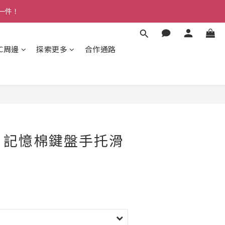
多一件！
3C周邊
探索更多
合作通路
 Y1 記憶棉鍵盤手托滑