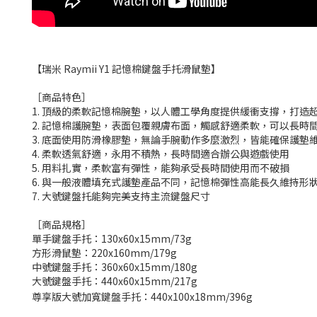
【瑞米 Raymii Y1 記憶棉鍵盤手托滑鼠墊】
［商品特色］
1. 頂級的柔軟記憶棉腕墊，以人體工學角度提供緩衝支撐，打造
2. 記憶棉護腕墊，表面包覆親膚布面，觸感舒適柔軟，可以長時
3. 底面使用防滑橡膠墊，無論手腕動作多麼激烈，皆能確保護墊
4. 柔軟透氣舒適，永用不積熱，長時間適合辦公與遊戲使用
5. 用料扎實，柔軟富有彈性，能夠承受長時間使用而不破損
6. 與一般液體填充式護墊產品不同，記憶棉彈性高能長久維持形
7. 大號鍵盤托能夠完美支持主流鍵盤尺寸
［商品規格］
單手鍵盤手托：130x60x15mm/73g
方形滑鼠墊：220x160mm/179g
中號鍵盤手托：360x60x15mm/180g
大號鍵盤手托：440x60x15mm/217g
尊享版大號加寬鍵盤手托：440x100x18mm/396g