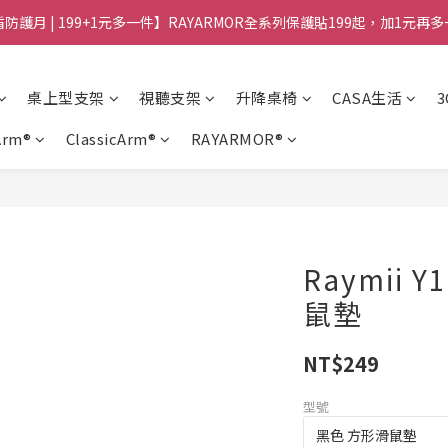
防護月 | 199+1元多一件】RAYARMOR全系列保護貼199起，加1元再
桌上型支架
視聽支架
升降桌椅
CASA生活
Arm®
ClassicArm®
RAYARMOR®
Raymii
鼠墊
NT$249
型號