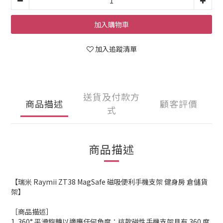
加入購物車
加入追蹤清單
送貨及付款方
商品描述
顧客評價
式
商品描述
【瑞米 Raymii ZT38 MagSafe 磁吸便利手機支架 健身房 倉儲貨
架】
［商品描述］
1. 360° 平滑​​旋轉以適應任何角度：這款磁性手機支架具有 360 度