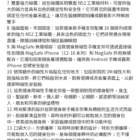
7. 雙重強力磁鐵：這些磁鐵採用雙面 N52 工業級材料，可提供強
大的磁力並具有出色的穩定性和安全性。它可將您的裝置牢固地
固定在任何金屬表面上，讓您在鍛鍊期間拍攝或觀看影片時解放
雙手
8. 強磁面板，牢固固定：這款健身房手機支架配備 16 個排列成環
狀的強力 N52 工業磁鐵，具有出色的固定力。它們非常適合現場
直播、跟隨訓練課程和捕捉鍛鍊瞬間
9. 與 MagSafe 無縫相容：這款健身房磁性手機支架可透過直接磁
性扣環與 MagSafe iPhone（12-16 系列）和 MagSafe 外殼無縫
配合。它還包括兩個金屬環適配器，確保與 Android 手機或舊款
iPhone 型號安全貼合
10. 使用額外的磁性片粘貼在任何地方：包括耐用的 3M 磁性片和
超強粘合劑 - 將它們粘貼到木桌、廚房瓷磚或非金屬表面上，以創
建即時磁性安裝點
11. 這款健身用磁性手機支架是一款堅固耐用的健身配件，是生
日、聖誕節、新年、情人節、母親節、父親節、感恩節等送給家
人、朋友和同事的絕佳禮物
12. 時尚緊湊的設計這款健身房手機支架專為積極的生活方式而設
計，超級緊湊且耐用。其時尚的外觀可以輕鬆放入您的健身包
中，使其成為健身房、家庭鍛鍊或旅途中的多功能伴侶
13. 口袋大小，方便攜帶：採用時尚緊湊的設計，特別方便攜帶，
可輕鬆放入您的健身包中，是每個健身夥伴的必備配件；它不僅