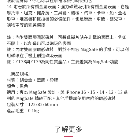
限於健身房，你也可以在家裡或旅行時使用它
14. 附著於所有鐵金屬表面：強力磁鐵吸引所有鐵金屬表面。它是
摩托車、坦克、健身房、工具箱、機械、汽車、卡車、船、全地
形車、堆高機和拖拉機的必備配件，也是廚房、車間、嬰兒車、
購物車等的完美選擇
註：內附雙面膠圓形磁片：可將此磁片貼在非鐵的表面上，例如
石牆上，以創造出可以磁吸的表面
註：內附雙面膠環形磁片：對於不相容 MagSafe 的手機，可以利
用磁環在手機上創造磁吸表面
註：ZT38與ZT39為同性質產品，主要差異為MagSafe功能
［商品規格］
材質：鋁合金，塑膠，矽膠
顏色：黑色
適用：專為 MagSafe 設計，與 iPhone 16、15、14、13、12 系
列的 MagSafe 精確匹配。其他手機請使用內附的環形磁片
包裝尺寸：122x82x60mm
產品毛重：0.1kg
了解更多