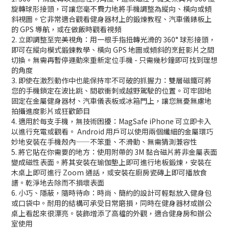
旋轉球形接頭，可讓您毫不費力地將手機調整為縱向、橫向或傾
斜視圖。它非常適合觀看健身器材上的鍛煉教程、汽車儀錶板上
的 GPS 導航，或在做飯時觀看視頻
2. 立即調整至完美視角：用一根手指扭轉光滑的 360° 球形接頭，
即可在縱向模式鍛鍊教學、橫向 GPS 地圖或傾斜的烹飪影片之間
切換。無需再暫停運動來重新定位手機 - 只需幾秒鐘即可找到理想
的角度
3. 即使在激烈動作中也能保持牢不可破的抓握力：雙層磁鐵可將
您的手機鎖定在波比跳、間歇衝刺或越野駕駛的位置。可牢固地
固定在金屬健身器材、汽車儀表板或冰箱門上，讓您無憂無慮地
拍攝進度影片或狂歡節目
4. 適用於每支手機，無技術困擾：MagSafe iPhone 可立即卡入
以進行充電或觀看。 Android 用戶可以使用兩個纖細的金屬環巧
妙地安裝在手機殼內——不笨重、不滑動、無需猜測兼容性
5. 將它貼在你需要的地方：使用附帶的 3M 黏合磁片將非金屬表面
變成磁性表面。將其安裝在瑜伽墊上即可進行地板鍛煉，安裝在
木桌上即可進行 Zoom 通話，或安裝在廚房瓷磚上即可播放食
譜。乾淨地去除而不損壞表面
6. 小巧、隱蔽，隨時待命：時尚、簡約的設計可輕鬆放入健身包
或口袋中。耐用的結構可承受日常磨損，同時在健身器材或辦公
桌上看起來很漂亮。裝飾增添了高檔的外觀，適合健身房和辦公
室使用