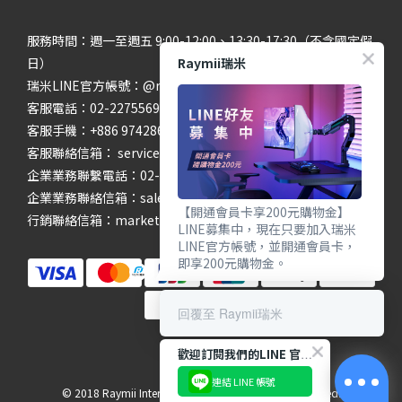
服務時間：週一至週五 9:00-12:00、13:30-17:30（不含國定假
Raymii瑞米
日）
瑞米LINE官方帳號：@raymii
客服電話：02-22755699 #201 #202
客服手機：+886 974286654
客服聯絡信箱： service@raymii.com
企業業務聯繫電話：02-22755699 #302
企業業務聯絡信箱：sales@raymii.com
【開通會員卡享200元購物金】
行銷聯絡信箱：marketing@raymii.com
LINE募集中，現在只要加入瑞米
LINE官方帳號，並開通會員卡，
即享200元購物金。
回覆至 Raymii瑞米
歡迎訂閱我們的LINE 官方帳號
連結 LINE 帳號
© 2018 Raymii International Limited. All Rights Reserved.