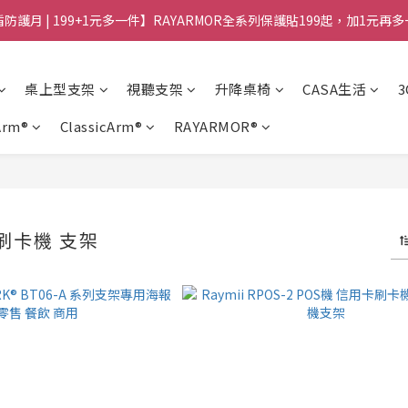
防護月 | 199+1元多一件】RAYARMOR全系列保護貼199起，加1元再
桌上型支架
視聽支架
升降桌椅
CASA生活
Arm®
ClassicArm®
RAYARMOR®
 刷卡機 支架