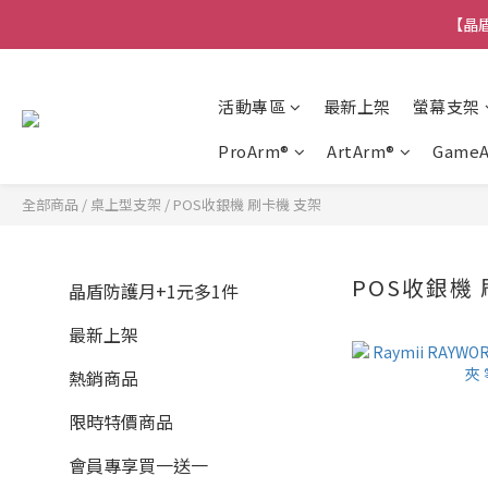
【晶盾
活動專區
最新上架
螢幕支架
ProArm®
ArtArm®
Game
全部商品
/
桌上型支架
/
POS收銀機 刷卡機 支架
POS收銀機
晶盾防護月+1元多1件
最新上架
熱銷商品
限時特價商品
會員專享買一送一