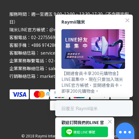
服務時間：週一至週五 9:00-12:00、13:30-17:30（不含國定假
Raymii瑞米
日）
瑞米LINE官方帳號：@raymii
客服電話：02-22755699 #201 #202
客服手機：+886 974286654
客服聯絡信箱： service@raymii.com
企業業務聯繫電話：02-22755699 #302
企業業務聯絡信箱：sales@raymii.com
【開通會員卡享200元購物金】
行銷聯絡信箱：marketing@raymii.com
LINE募集中，現在只要加入瑞米
LINE官方帳號，並開通會員卡，
即享200元購物金。
回覆至 Raymii瑞米
歡迎訂閱我們的LINE 官方帳號
連結 LINE 帳號
© 2018 Raymii International Limited. All Rights Reserved.