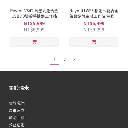
Raymii VS42 氣壓式鋁合金
Raymii LWS6 移動式鋁合金
USB3.0雙螢幕鍵盤工作站
螢幕鍵盤主機工作站 電腦工
作站推車
NT$5,999
NT$6,499
NT$6,999
NT$9,299
1
2
關於瑞米
關於我們
瑞米理念
贊助回饋
公益活動