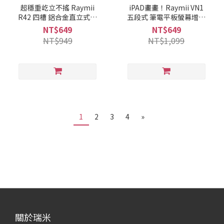
超穩重屹立不搖 Raymii
iPAD畫畫！Raymii VN1
R42 四槽 鋁合金直立式筆
五段式 筆電平板螢幕增高
電支架
架 底座
NT$649
NT$649
NT$949
NT$1,099
1
2
3
4
»
關於瑞米