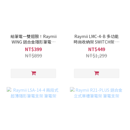
給筆電一雙翅膀！Raymii
Raymii LMC-4-B 多功能
WING 鋁合金隱形筆電支
時尚收納架 SWITCH架 鍵
架
盤架 手機架 平板架
NT$399
NT$449
NT$899
NT$1,299