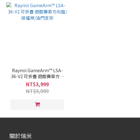
Raymii GameArm™ LSA-
36-V2 可折疊 遊戲賽車方向
盤/排檔桿/油門支架
NT$3,999
NT$5,999
關於瑞米