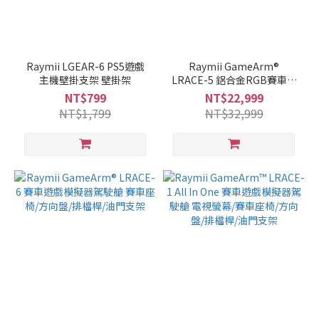
Raymii LGEAR-6 PS5遊戲
Raymii GameArm®
主機壁掛支架 壁掛架
LRACE-5 鋁合金RGB賽車遊
戲模擬器駕駛艙 賽車座椅/方
NT$799
NT$22,999
向盤/排檔桿/油門支架
NT$1,799
NT$32,999