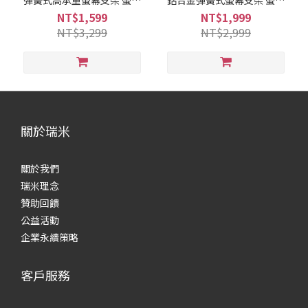
彈簧式高承重螢幕支架 螢幕
鋁合金彈簧式螢幕支架 螢幕
增高支架
架
NT$1,599
NT$1,999
NT$3,299
NT$2,999
關於瑞米
關於我們
瑞米理念
贊助回饋
公益活動
企業永續策略
客戶服務