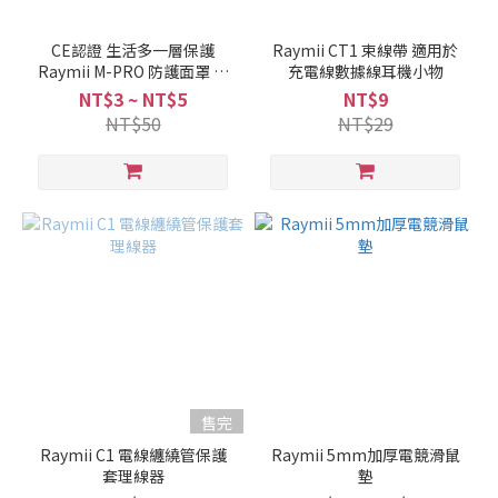
CE認證 生活多一層保護
Raymii CT1 束線帶 適用於
Raymii M-PRO 防護面罩 防
充電線數據線耳機小物
潑濺面罩 成人款 孩童款
NT$3 ~ NT$5
NT$9
NT$50
NT$29
售完
Raymii C1 電線纏繞管保護
Raymii 5mm加厚電競滑鼠
套理線器
墊