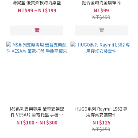
滑鼠墊 優質柔軟時尚桌墊
鋁合金時尚金屬筆筒
NT$99 ~ NT$199
NT$99
NT$499
MS系列支架專用 螢幕支架配
HUGO系列 Raymii LS62 專
件 VESA片 筆電托盤 手機平
用穿桌安裝套件
板夾
NT$100 ~ NT$300
NT$125
NT$350