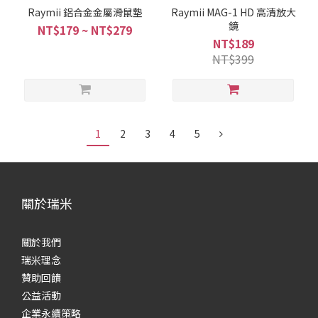
Raymii 鋁合金金屬滑鼠墊
Raymii MAG-1 HD 高清放大
鏡
NT$179 ~ NT$279
NT$189
NT$399
1
2
3
4
5
關於瑞米
關於我們
瑞米理念
贊助回饋
公益活動
企業永續策略