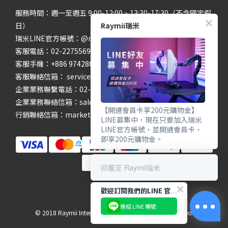
服務時間：週一至週五 9:00-12:00、13:30-17:30（不含國定假
Raymii瑞米
日）
瑞米LINE官方帳號：@raymii
客服電話：02-22755699 #201 #202
客服手機：+886 974286654
客服聯絡信箱： service@raymii.com
企業業務聯繫電話：02-22755699 #302
企業業務聯絡信箱：sales@raymii.com
【開通會員卡享200元購物金】
行銷聯絡信箱：marketing@raymii.com
LINE募集中，現在只要加入瑞米
LINE官方帳號，並開通會員卡，
即享200元購物金。
回覆至 Raymii瑞米
歡迎訂閱我們的LINE 官方帳號
連結 LINE 帳號
© 2018 Raymii International Limited. All Rights Reserved.