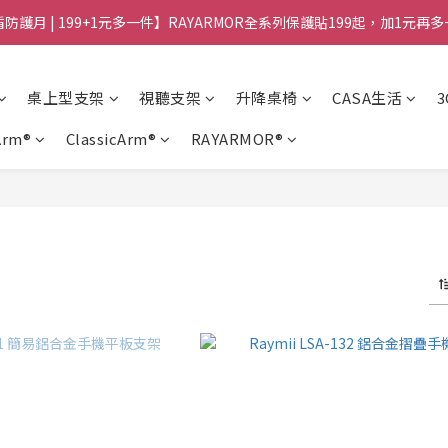
防護月 | 199+1元多一件】RAYARMOR全系列保護貼199起，加1元再
桌上型支架
視聽支架
升降桌椅
CASA生活
Arm®
ClassicArm®
RAYARMOR®