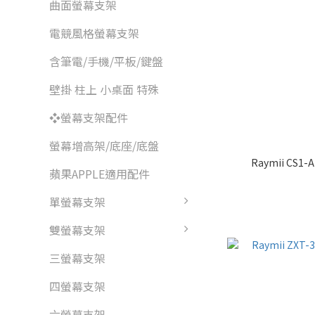
曲面螢幕支架
電競風格螢幕支架
含筆電/手機/平板/鍵盤
壁掛 柱上 小桌面 特殊
❖螢幕支架配件
螢幕增高架/底座/底盤
Raymii C
蘋果APPLE適用配件
單螢幕支架
雙螢幕支架
三螢幕支架
四螢幕支架
六螢幕支架