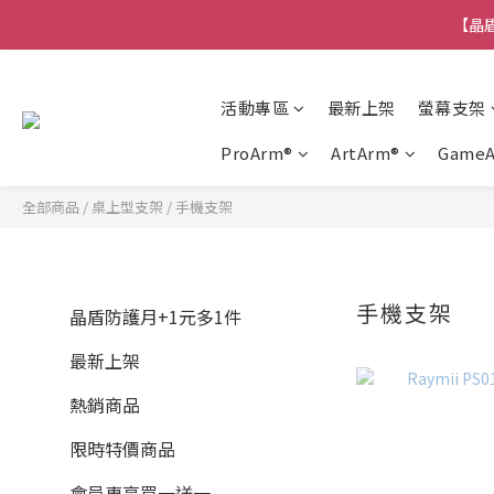
【晶盾
活動專區
最新上架
螢幕支架
ProArm®
ArtArm®
Game
全部商品
/
桌上型支架
/
手機支架
手機支架
晶盾防護月+1元多1件
最新上架
熱銷商品
限時特價商品
會員專享買一送一