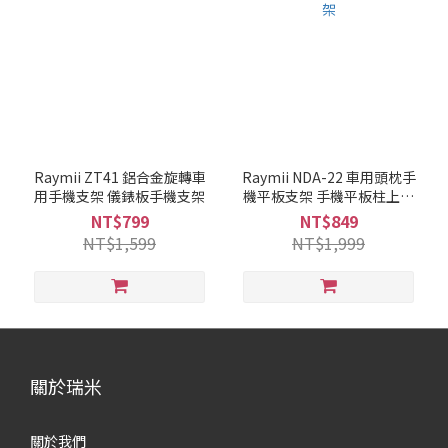
Raymii ZT41 鋁合金旋轉車
Raymii NDA-22 車用頭枕手
用手機支架 儀錶板手機支架
機平板支架 手機平板柱上懸
掛支架
NT$799
NT$849
NT$1,599
NT$1,999
關於瑞米
關於我們