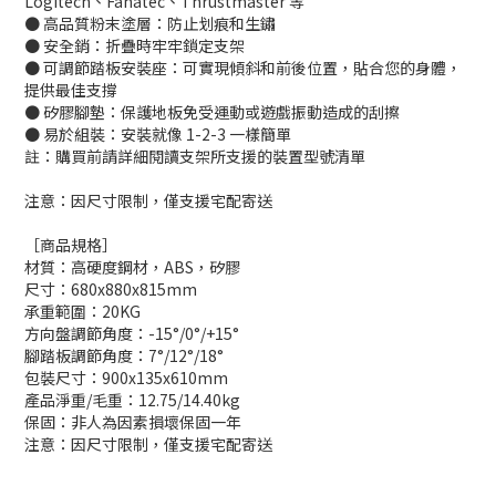
Logitech、Fanatec、Thrustmaster 等
● 高品質粉末塗層：防止划痕和生鏽
● 安全銷：折疊時牢牢鎖定支架
● 可調節踏板安裝座：可實現傾斜和前後位置，貼合您的身體，
提供最佳支撐
● 矽膠腳墊：保護地板免受運動或遊戲振動造成的刮擦
● 易於組裝：安裝就像 1-2-3 一樣簡單
註：購買前請詳細閱讀支架所支援的裝置型號清單
注意：因尺寸限制，僅支援宅配寄送
［商品規格］
材質：高硬度鋼材，ABS，矽膠
尺寸：680x880x815mm
承重範圍：20KG
方向盤調節角度：-15°/0°/+15°
腳踏板調節角度：7°/12°/18°
包裝尺寸：900x135x610mm
產品淨重/毛重：12.75/14.40kg
保固：非人為因素損壞保固一年
注意：因尺寸限制，僅支援宅配寄送