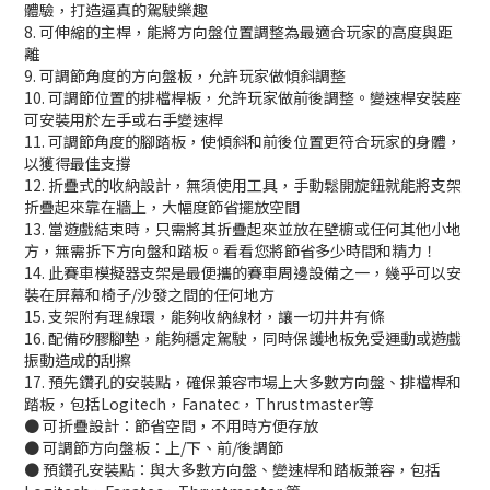
體驗，打造逼真的駕駛樂趣
8. 可伸縮的主桿，能將方向盤位置調整為最適合玩家的高度與距
離
9. 可調節角度的方向盤板，允許玩家做傾斜調整
10. 可調節位置的排檔桿板，允許玩家做前後調整。變速桿安裝座
可安裝用於左手或右手變速桿
11. 可調節角度的腳踏板，使傾斜和前後位置更符合玩家的身體，
以獲得最佳支撐
12. 折疊式的收納設計，無須使用工具，手動鬆開旋鈕就能將支架
折疊起來靠在牆上，大幅度節省擺放空間
13. 當遊戲結束時，只需將其折疊起來並放在壁櫥或任何其他小地
方，無需拆下方向盤和踏板。看看您將節省多少時間和精力！
14. 此賽車模擬器支架是最便攜的賽車周邊設備之一，幾乎可以安
裝在屏幕和椅子/沙發之間的任何地方
15. 支架附有理線環，能夠收納線材，讓一切井井有條
16. 配備矽膠腳墊，能夠穩定駕駛，同時保護地板免受運動或遊戲
振動造成的刮擦
17. 預先鑽孔的安裝點，確保兼容市場上大多數方向盤、排檔桿和
踏板，包括Logitech，Fanatec，Thrustmaster等
● 可折疊設計：節省空間，不用時方便存放
● 可調節方向盤板：上/下、前/後調節
● 預鑽孔安裝點：與大多數方向盤、變速桿和踏板兼容，包括