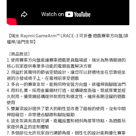
【瑞米 Raymii GameArm™ LRACE-3 可折疊 遊戲賽車方向盤/排
檔桿/油門支架】
［商品敘述］
1. 使用賽車方向盤能讓賽車遊戲更具臨場感，瑞米為熱情競速的
核心玩家提供專業多功能的電競裝置解決方案
2. 得益於其獨特的節省空間設計，讓您可以舒適地坐在您曾經坐
過的沙發或椅子上，在電視前享受遊戲
3. 多合一的賽車支架，能夠同時安裝方向盤，排檔桿與腳踏油門
4. 用料扎實，採用金屬鋼材打造，結構硬度高強，質感厚實並經
久耐用。優質鋼結構提供耐用性和穩定性，確保長期活躍的遊戲
使用
5. 雙翼梁設計提供了更大的剛性並改善了踏板的使用，沒有中間
桿阻礙您，非常適合腳跟和腳趾驅動
6. 該支架具有高度可調、距離設置和傾斜角度等特點，為遊戲玩
家提供真正的定制體驗
7. 多個部位允許玩家自行調節角度，個性化的設計能夠優化賽車