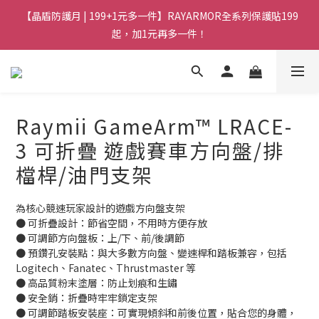
【晶盾防護月 | 199+1元多一件】RAYARMOR全系列保護貼199
起，加1元再多一件！
Raymii GameArm™ LRACE-
3 可折疊 遊戲賽車方向盤/排
檔桿/油門支架
為核心競速玩家設計的遊戲方向盤支架
● 可折疊設計：節省空間，不用時方便存放
● 可調節方向盤板：上/下、前/後調節
● 預鑽孔安裝點：與大多數方向盤、變速桿和踏板兼容，包括 
Logitech、Fanatec、Thrustmaster 等
● 高品質粉末塗層：防止划痕和生鏽
● 安全銷：折疊時牢牢鎖定支架
● 可調節踏板安裝座：可實現傾斜和前後位置，貼合您的身體，